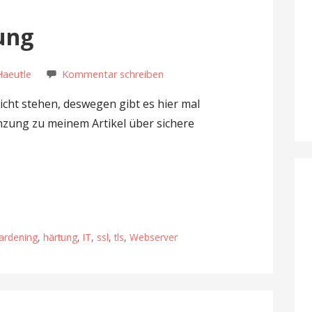
ung
Haeutle
Kommentar schreiben
nicht stehen, deswegen gibt es hier mal
nzung zu meinem Artikel über sichere
ardening
,
härtung
,
IT
,
ssl
,
tls
,
Webserver