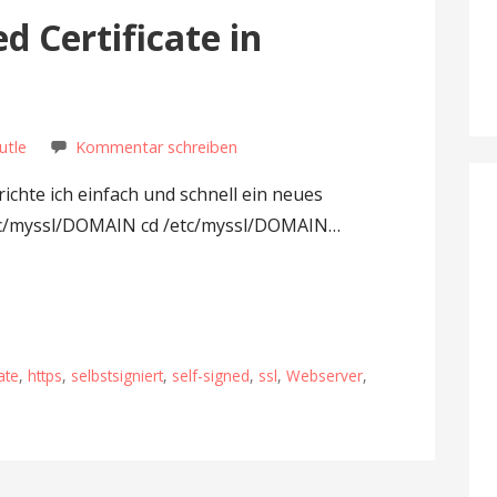
d Certificate in
utle
Kommentar schreiben
ichte ich einfach und schnell ein neues
 /etc/myssl/DOMAIN cd /etc/myssl/DOMAIN…
cate
,
https
,
selbstsigniert
,
self-signed
,
ssl
,
Webserver
,