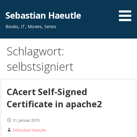
Zum
Inhalt
Sebastian Haeutle
springen
Books, IT, Movies, Series
Schlagwort:
selbstsigniert
CAcert Self-Signed
Certificate in apache2
31. Januar 2015
Sebastian Haeutle