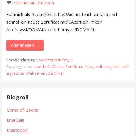
Kommentar schreiben
Für mich als Gedankenstütze: Wie richte ich einfach und
schnell ein neues Zertifikat mit CAcert ein. mkdir
/etc/myssl/DOMAIN cd /etc/myssl/DOMAIN…
Weiterlesen →
Veröffentlicht in:
Gedächtnissstütze
,
IT
Abgelegt unter:
apache2
,
CAcert
,
Certificate
,
https
,
selbstsigniert
,
self-
signed
,
ssl
,
Webserver
,
Zertifikat
Blogroll
Game of Books
EnerGaia
Mastodon